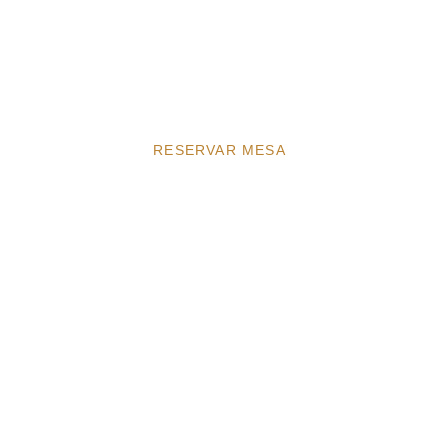
escubre la temporada Mediterranean 202
gustación inspirados en Mallorca, el Medi
producto de proximidad.
RESERVAR MESA