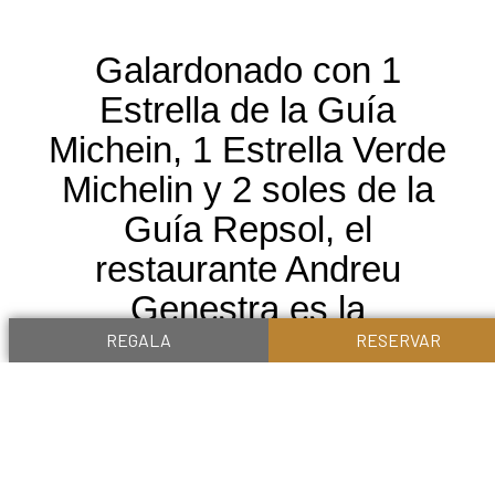
Galardonado con 1
Estrella de la Guía
Michein, 1 Estrella Verde
Michelin y 2 soles de la
Guía Repsol, el
restaurante Andreu
Genestra es la
representación máxima de
REGALA
RESERVAR
este binomio: producto
mediterráneo y las más
sofisticadas técnicas