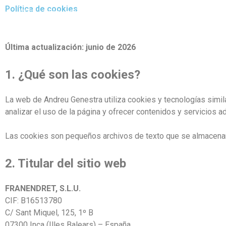
Política de cookies
PROPUESTAS
REGALA
EVENTOS
Última actualización: junio de 2026
1. ¿Qué son las cookies?
La web de Andreu Genestra utiliza cookies y tecnologías simila
analizar el uso de la página y ofrecer contenidos y servicios a
Las cookies son pequeños archivos de texto que se almacenan 
2. Titular del sitio web
FRANENDRET, S.L.U.
CIF: B16513780
C/ Sant Miquel, 125, 1º B
07300 Inca (Illes Balears) – España