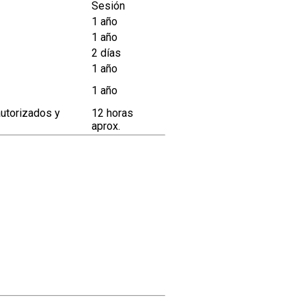
Sesión
1 año
1 año
2 días
1 año
1 año
autorizados y
12 horas
aprox.