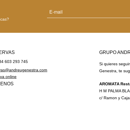
icas?
ERVAS
GRUPO AND
+34 603 293 745
Si quieres segui
vas@andreugenestra.com
Genestra, te sug
va online
UENOS
AROMATA Rest
H M PALMA BL
c/ Ramon y Caja